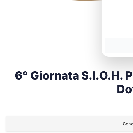
6° Giornata S.I.O.H.
Do
Gener