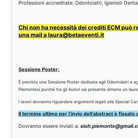
Professioni accreditate: Odontoiatri, Igienisti Denta
Chi non ha necessità dei crediti ECM può 
una mail a laura@betaeventi.it
Sessione Poster:
È prevista una Sessione Poster dedicata agli Odontoiatri e ag
Piemontesi purché tra gli Autori sia presente almeno un laurea
I lavori dovranno riguardare argomenti legati alla Special Car
Il termine ultimo per l’invio dell'abstract è fissat
Dovranno essere inviati a:
sioh.piemonte@gmail.