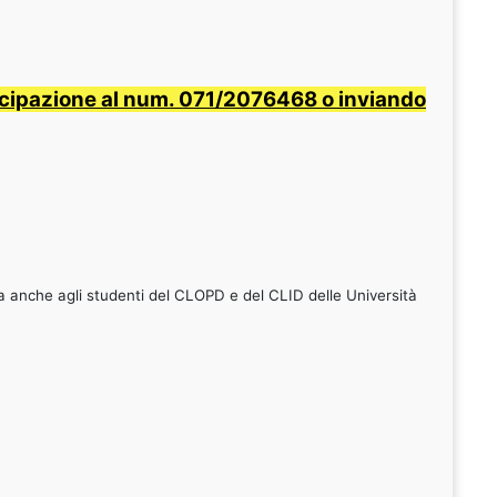
tecipazione al num. 071/2076468 o inviando
ta anche agli studenti del CLOPD e del CLID delle Università