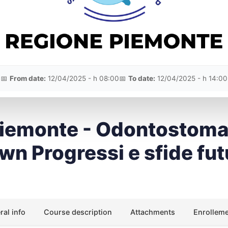
📅
From date:
12/04/2025 - h 08:00
📅
To date:
12/04/2025 - h 14:00
 Piemonte - Odontostoma
wn Progressi e sfide fut
al info
Course description
Attachments
Enrollem