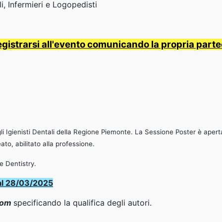
li, Infermieri e Logopedisti
registrarsi all'evento comunicando la propria par
li Igienisti Dentali della Regione Piemonte. La Sessione Poster è aper
to, abilitato alla professione.
e Dentistry.
o al 28/03/2025
com
specificando la qualifica degli autori.