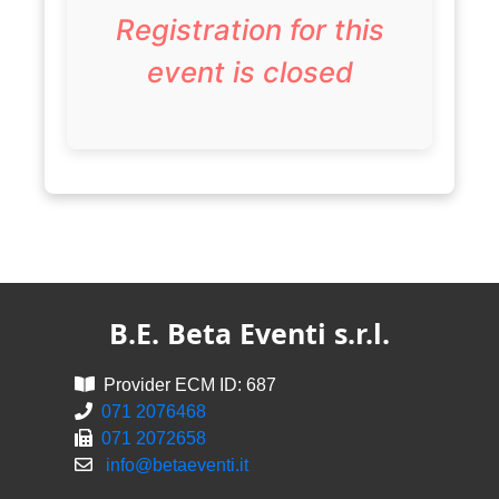
Registration for this
event is closed
B.E. Beta Eventi s.r.l.
Provider ECM ID: 687
071 2076468
071 2072658
info@betaeventi.it