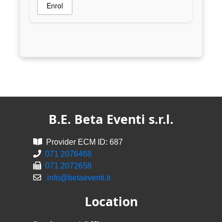
Enrol
B.E. Beta Eventi s.r.l.
Provider ECM ID: 687
071 2076468
071 2072658
info@betaeventi.it
Location