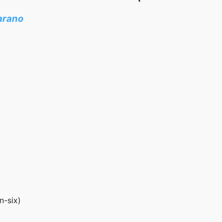
carano
on-six)