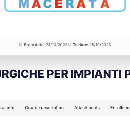
📅
From date:
28/10/2023
📅
To date:
28/10/2023
RGICHE PER IMPIANTI 
al info
Course description
Attachments
Enrollem